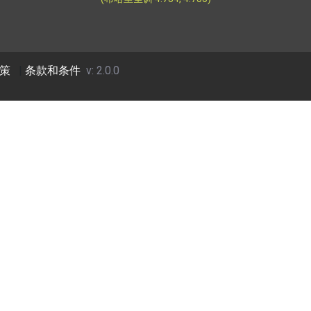
策
|
条款和条件
v: 2.0.0