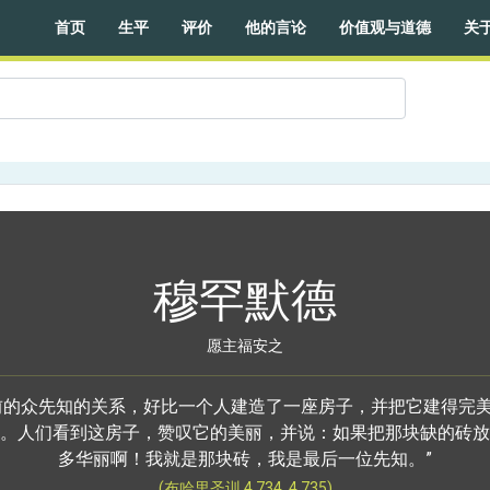
首页
生平
评价
他的言论
价值观与道德
关
穆罕默德
愿主福安之
前的众先知的关系，好比一个人建造了一座房子，并把它建得完
。人们看到这房子，赞叹它的美丽，并说：如果把那块缺的砖放
多华丽啊！我就是那块砖，我是最后一位先知。”
(布哈里圣训 4.734, 4.735)