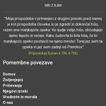
MIR Z NJIM
"Moja prispodoba v primerjavi z drugimi preroki pred menoj
je kot prispodoba človeka, ki je zgradil in dokončal hišo,
razen ene manjkajoče opeke. Ko ljudje vidijo hišo, občudujejo
njeno lepoto in rečejo: Kako čudovita bi bila hiša, če bi
manjkajočo opeko postavili na njeno mesto! Torej jaz sem ta
opeka in jaz sem zadnji od Prerokov."
(Pripoveduje Buhari 4.734, 4.735)
Pomembne povezave
Domov
Življenjepis
Pričevanja
Njegovi izreki
Vrednote in morala
O nas