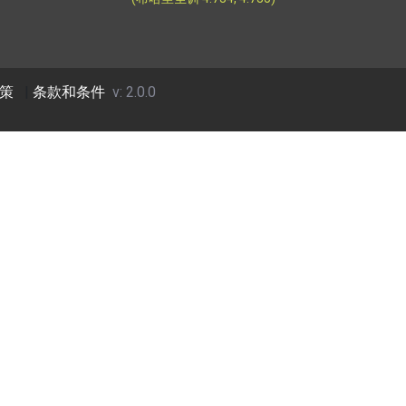
策
|
条款和条件
v: 2.0.0