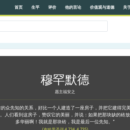
首页
生平
评价
他的言论
价值观与道德
关
穆罕默德
愿主福安之
前的众先知的关系，好比一个人建造了一座房子，并把它建得完
。人们看到这房子，赞叹它的美丽，并说：如果把那块缺的砖放
多华丽啊！我就是那块砖，我是最后一位先知。”
(布哈里圣训 4.734, 4.735)