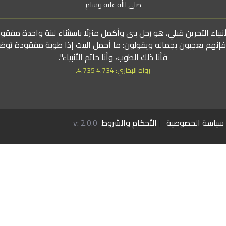
صلى الله عليه وسلم
بياء الآخرين قبلي، هو رجل بنى وأكمل منزلًا باستثناء لبنة واحدة مفقو
 فإنهم يعجبون بجماله ويقولون: ما أجمل البيت إذا طوبة مفقودة توض
فأنا ذلك الطوب، وأنا خاتم الأنبياء".
رواه البخاري: 4.734 4.735.
سياسة الخصوصية
|
الأحكام والشروط
v: 2.0.0