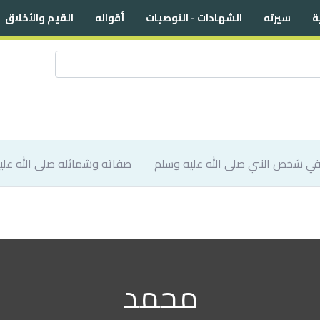
ة
سيرته
الشهادات - التوصيات
أقواله
القيم والأخلاق
صفاته وشمائله صلى الله علي
محمد