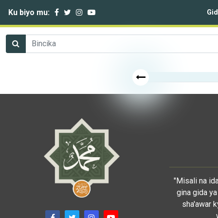
Ku biyo mu:
Gi
"Misali na i
gina gida ya
sha'awar k