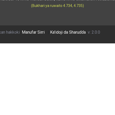
(Bukhari ya ruwaito 4.734, 4.735)
kan hakkoki
Manufar Sirri
|
Ka'idoji da Sharuɗɗa
v: 2.0.0