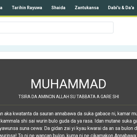
da
Tarihin Rayuwa
Shaida
Zantukansa
Dabi'u & Da'a
MUHAMMAD
TSIRA DA AMINCIN ALLAH SU TABBATA A GARE SHI
dan aka kwatanta da sauran annabawa da suka gabace ni, kamar m
 kammala shi sai wurin bulo guda da ya rasa. Idan mutane suka g
yawunsa suna cewa: Da gidan zai yi kyau kwarai da an sa bulon d
wurinsa! To ni ne wancan bulon, kuma ni ne cikamakon Annabawa.