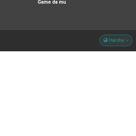
Game da mu
Harshe