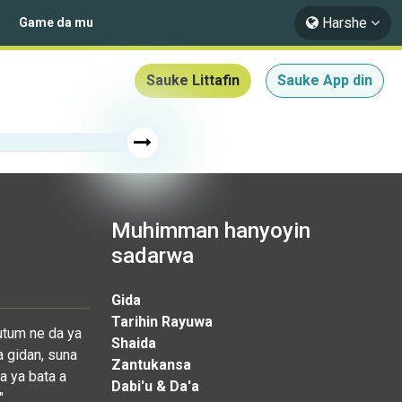
Harshe
Game da mu
Sauke Littafin
Sauke App din
Muhimman hanyoyin
sadarwa
Gida
Tarihin Rayuwa
utum ne da ya
Shaida
a gidan, suna
Zantukansa
a ya bata a
Dabi'u & Da'a
"