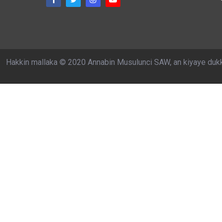
Hakkin mallaka © 2020 Annabin Musulunci SAW, an kiyaye duk