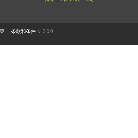
策
|
条款和条件
v: 2.0.0