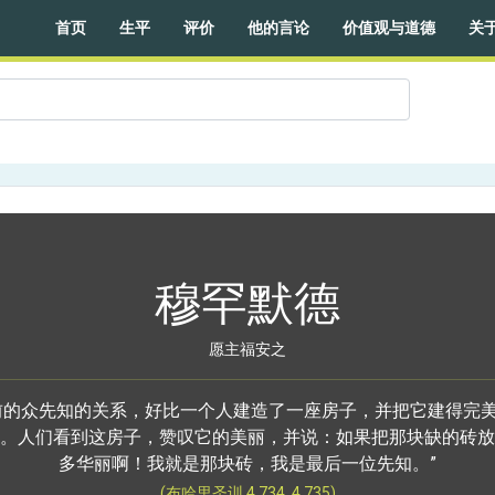
首页
生平
评价
他的言论
价值观与道德
关
穆罕默德
愿主福安之
前的众先知的关系，好比一个人建造了一座房子，并把它建得完
。人们看到这房子，赞叹它的美丽，并说：如果把那块缺的砖放
多华丽啊！我就是那块砖，我是最后一位先知。”
(布哈里圣训 4.734, 4.735)