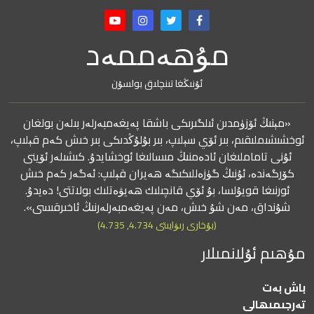
مۇھەممەد
ئۇنىڭغا تىنچلىق بولسۇن
«مېنىڭ ئۆزۈمدىن ئىلگىرىكى باشقا پەيغەمبەرلەر بىلەن بولغان
ئوخشىشىملىقىم، بىر ئۆي سېلىپ، بىر بۇلۇڭدىكى بىر خىش كەم قېلىپ،
ئۇنى تاماملىغان ئادەمنىڭ مىسالىغا ئوخشايدۇ. كىشىلەر ئۆينى
كۆرگەندە، ئۇنىڭ گۈزەللىكىگە ھەيران قېلىپ: ئەگەر كەم خىش
ئورنىغا قويۇلسا، بۇ ئۆي قانچىلىك ھەيۋەتلىك بولاتتى! دەيدۇ.
شۇنداق، مەن شۇ خىش، مەن پەيغەمبەرلەرنىڭ ئاخىرقىسى».
(بۇخارى رىۋايىتى 4.734, 4.735)
مۇھىم ئۇلانمىلار
باش بەت
تەرجىمىھالى