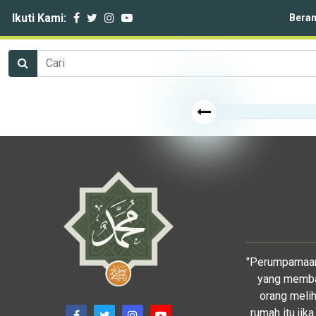
Ikuti Kami:
Bera
"Perumpamaank
yang memban
orang meli
rumah itu jik