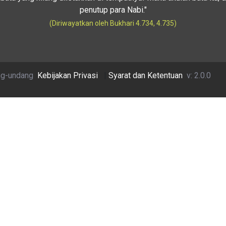
penutup para Nabi."
(Diriwayatkan oleh Bukhari 4.734, 4.735)
ng-undang
Kebijakan Privasi
|
Syarat dan Ketentuan
v: 2.0.0