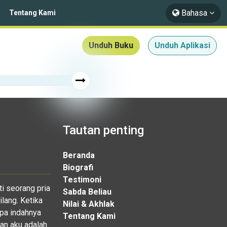
Bahasa
Tentang Kami
Unduh Buku
Unduh Aplikasi
Tautan penting
Beranda
Biografi
Testimoni
i seorang pria
Sabda Beliau
lang. Ketika
Nilai & Akhlak
pa indahnya
Tentang Kami
dan aku adalah