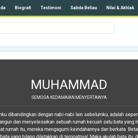
nda
Biografi
Testimoni
Sabda Beliau
Nilai & Akhlak
MUHAMMAD
SEMOGA KEDAMAIAN MENYERTAINYA
u dibandingkan dengan nabi-nabi lain sebelumku, adalah sepert
gun dan menyelesaikan sebuah rumah kecuali satu bata yang hi
hat rumah itu, mereka mengagumi keindahannya dan berkata: Beta
a bata yang hilang diletakkan di tempatnya! Maka akulah bata itu, 