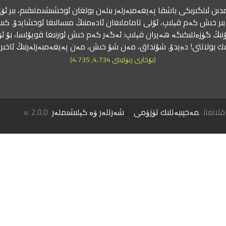
دىن ئىلگىرىكى باشقا پەيغەمبەرلەر بىلەن بولغان ئوخشىشىملىقىم، بىر ئۆي
ىر خىش كەم قېلىپ، ئۇنى تاماملىغان ئادەمنىڭ مىسالىغا ئوخشايدۇ. كىش
نىڭ گۈزەللىكىگە ھەيران قېلىپ: ئەگەر كەم خىش ئورنىغا قويۇلسا، بۇ ئ
ك بولاتتى! دەيدۇ. شۇنداق، مەن شۇ خىش، مەن پەيغەمبەرلەرنىڭ ئاخى
(بۇخارى رىۋايىتى 4.734, 4.735)
مەخپىيەتلىك تۈزۈمى
|
شەرتلەر ۋە كېلىشىملەر
v: 2.0.0