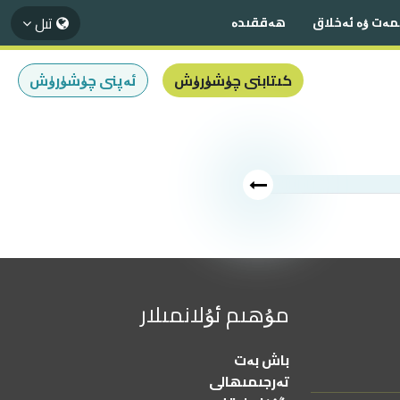
تىل
مەت ۋە ئەخلاق
ھەققىدە
كىتابنى چۈشۈرۈش
ئەپنى چۈشۈرۈش
مۇھىم ئۇلانمىلار
باش بەت
تەرجىمىھالى