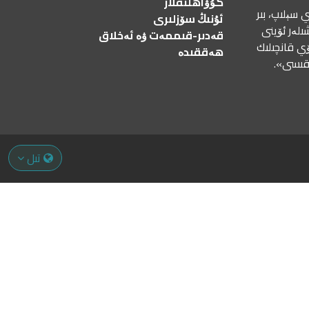
گۇۋاھلىقلار
 سېلىپ، بىر
ئۇنىڭ سۆزلىرى
ىلەر ئۆينى
قەدىر-قىممەت ۋە ئەخلاق
ۆي قانچىلىك
ھەققىدە
رقىسى».
تىل