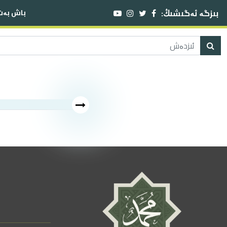
بىزگە ئەگىشىڭ:
باش بەت