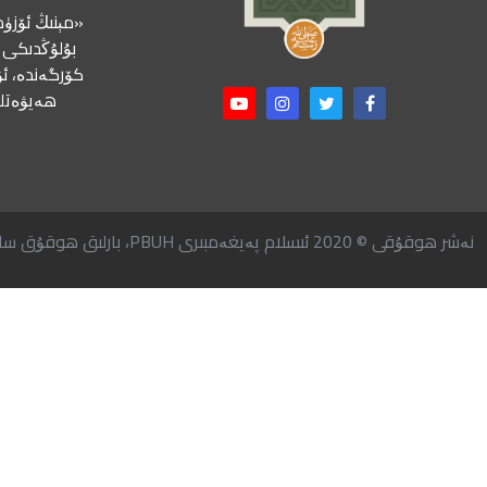
«مېنىڭ ئۆزۈم
بۇلۇڭدىكى ب
كۆرگەندە، ئۇ
ھەيۋەتلى
نەشر ھوقۇقى © 2020 ئىسلام پەيغەمبىرى PBUH، بارلىق ھوقۇق ساقلانغان