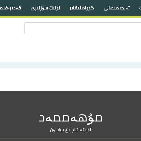
تەرجىمىھالى
گۇۋاھلىقلار
ئۇنىڭ سۆزلىرى
قەدىر-قىم
مۇھەممەد
ئۇنىڭغا تىنچلىق بولسۇن