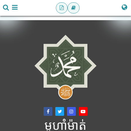
មូហាំម៉ាត់