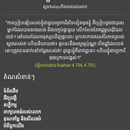
សូមสันติสุขកើតមានដល់លោក
"ការប្រៀបធៀបរបស់ខ្ញុំជាមួយព្យាការីដទៃទៀតមុនខ្ញុំ គឺប្រៀបដូចជាបុរស
ម្នាក់ដែលបានសាងសង់ និងបញ្ចប់ផ្ទះមួយ លើកលែងតែឥដ្ឋមួយដុំដែល
បាត់។ នៅពេលដែលមនុស្សឃើញផ្ទះនោះ ពួកគេកោតសរសើរភាពស្រស់
ស្អាតរបស់វា ហើយនិយាយថា៖ ផ្ទះនេះនឹងអស្ចារ្យប៉ុណ្ណា បើឥដ្ឋដែលបាត់
នោះត្រូវបានដាក់នៅកន្លែងរបស់វា! ដូច្នេះខ្ញុំគឺជាឥដ្ឋនោះ ហើយខ្ញុំជាព្យាការី
ចុងក្រោយបង្អស់។"
(រៀបរាប់ដោយ Bukhari 4.734, 4.735)
តំណសំខាន់ៗ
ទំព័រដើម
ជីវប្រវត្តិ
សក្ខីកម្ម
ពាក្យពេចន៍របស់លោក
គុណតម្លៃ និងសីលធម៌
អំពី​ពួក​យើង