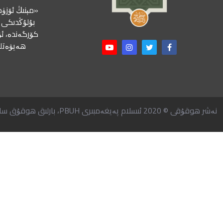
«مېنىڭ ئۆزۈم
بۇلۇڭدىكى ب
كۆرگەندە، ئۇ
ھەيۋەتلى
نەشر ھوقۇقى © 2020 ئىسلام پەيغەمبىرى PBUH، بارلىق ھوقۇق ساقلانغان