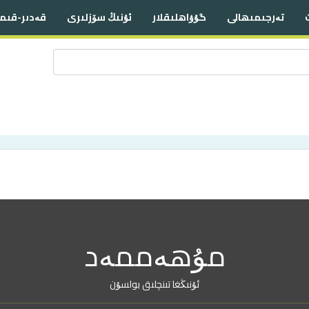
تەرجىمىھالى
گۇۋاھلىقلار
ئۇنىڭ سۆزلىرى
قەدىر-قىم
مۇھەممەد
ئۇنىڭغا تىنچلىق بولسۇن