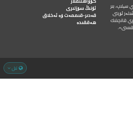
گۇۋاھلىقلار
 سېلىپ، بىر
ئۇنىڭ سۆزلىرى
ىلەر ئۆينى
قەدىر-قىممەت ۋە ئەخلاق
ۆي قانچىلىك
ھەققىدە
رقىسى».
تىل