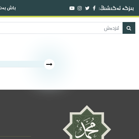
بىزگە ئەگىشىڭ:
باش بەت