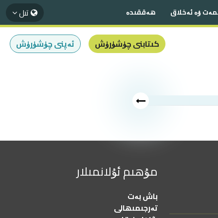
تىل
مەت ۋە ئەخلاق
ھەققىدە
كىتابنى چۈشۈرۈش
ئەپنى چۈشۈرۈش
مۇھىم ئۇلانمىلار
باش بەت
تەرجىمىھالى