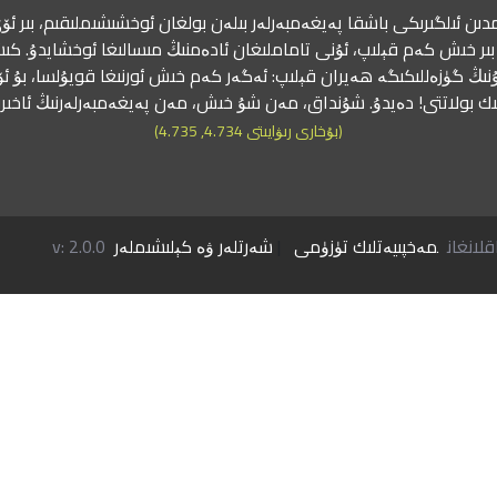
دىن ئىلگىرىكى باشقا پەيغەمبەرلەر بىلەن بولغان ئوخشىشىملىقىم، بىر ئۆي
ىر خىش كەم قېلىپ، ئۇنى تاماملىغان ئادەمنىڭ مىسالىغا ئوخشايدۇ. كىش
نىڭ گۈزەللىكىگە ھەيران قېلىپ: ئەگەر كەم خىش ئورنىغا قويۇلسا، بۇ ئ
ك بولاتتى! دەيدۇ. شۇنداق، مەن شۇ خىش، مەن پەيغەمبەرلەرنىڭ ئاخى
(بۇخارى رىۋايىتى 4.734, 4.735)
مەخپىيەتلىك تۈزۈمى
|
شەرتلەر ۋە كېلىشىملەر
v: 2.0.0