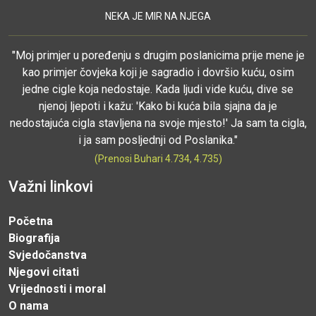
NEKA JE MIR NA NJEGA
"Moj primjer u poređenju s drugim poslanicima prije mene je
kao primjer čovjeka koji je sagradio i dovršio kuću, osim
jedne cigle koja nedostaje. Kada ljudi vide kuću, dive se
njenoj ljepoti i kažu: 'Kako bi kuća bila sjajna da je
nedostajuća cigla stavljena na svoje mjesto!' Ja sam ta cigla,
i ja sam posljednji od Poslanika."
(Prenosi Buhari 4.734, 4.735)
Važni linkovi
Početna
Biografija
Svjedočanstva
Njegovi citati
Vrijednosti i moral
O nama