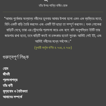
তাঁর উপর শান্তি বর্ষিত হোক
"আমার পূর্বেকার অন্যান্য নবীদের তুলনায় আমার উপমা হলো এমন এক ব্যক্তির মতো,
যিনি একটি বাড়ি তৈরি করলেন এবং একটি ইট ছাড়া তা সম্পূর্ণ করলেন। যখন লোকেরা
বাড়িটি দেখে, তারা এর সৌন্দর্যের প্রশংসা করে এবং বলে: যদি অনুপস্থিত ইটটি তার
জায়গায় রাখা হতো, তবে বাড়িটি কতই না চমৎকার হতো! সুতরাং আমিই সেই ইট, এবং
আমিই নবীদের মধ্যে সর্বশেষ।"
(বুখারী কর্তৃক বর্ণিত ৪.৭৩৪, ৪.৭৩৫)
গুরুত্বপূর্ণ লিঙ্ক
হোম
জীবনী
প্রশংসাপত্র
তাঁর বাণী
মূল্যবোধ ও নৈতিকতা
আমাদের সম্পর্কে