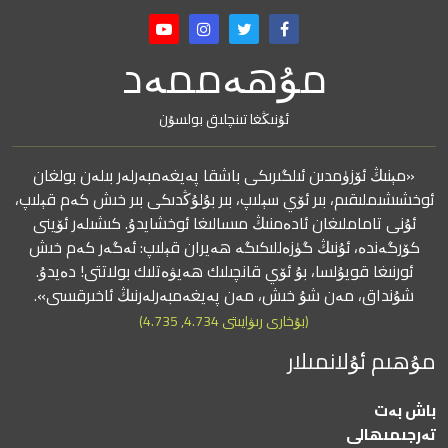
مۇھەممەد
ئۇنىڭغا تىنچلىق بولسۇن
«مېنىڭ ئۆزۈمدىن ئىلگىرىكى باشقا پەيغەمبەرلەر بىلەن بولغان
ئوخشىشىملىقىم، بىر ئۆي سېلىپ، بىر بۇلۇڭدىكى بىر خىش كەم قېلىپ،
ئۇنى تاماملىغان ئادەمنىڭ مىسالىغا ئوخشايدۇ. كىشىلەر ئۆينى
كۆرگەندە، ئۇنىڭ گۈزەللىكىگە ھەيران قېلىپ: ئەگەر كەم خىش
ئورنىغا قويۇلسا، بۇ ئۆي قانچىلىك ھەيۋەتلىك بولاتتى! دەيدۇ.
شۇنداق، مەن شۇ خىش، مەن پەيغەمبەرلەرنىڭ ئاخىرقىسى».
(بۇخارى رىۋايىتى 4.734, 4.735)
مۇھىم ئۇلانمىلار
باش بەت
تەرجىمىھالى