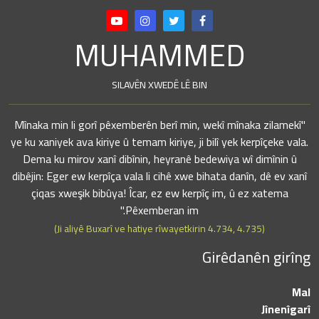
MUHAMMED
SILAVÊN XWEDÊ LÊ BIN
"Mînaka min li gorî pêxemberên berî min, wekî mînaka zilamekî
ye ku xaniyek ava kiriye û temam kiriye, ji bilî yek kerpîçeke vala.
Dema ku mirov xanî dibînin, heyranê bedewiya wî dimînin û
dibêjin: Eger ew kerpîça vala li cihê xwe bihata danîn, dê ev xanî
çiqas xweşik bibûya! Îcar, ez ew kerpîç im, û ez xatema
Pêxemberan im."
(Ji aliyê Buxarî ve hatiye rîwayetkirin 4.734, 4.735)
Girêdanên girîng
Mal
Jînenîgarî