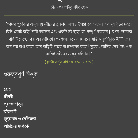
তাঁর উপর শান্তি বর্ষিত হোক
"আমার পূর্বেকার অন্যান্য নবীদের তুলনায় আমার উপমা হলো এমন এক ব্যক্তির মতো,
যিনি একটি বাড়ি তৈরি করলেন এবং একটি ইট ছাড়া তা সম্পূর্ণ করলেন। যখন লোকেরা
বাড়িটি দেখে, তারা এর সৌন্দর্যের প্রশংসা করে এবং বলে: যদি অনুপস্থিত ইটটি তার
জায়গায় রাখা হতো, তবে বাড়িটি কতই না চমৎকার হতো! সুতরাং আমিই সেই ইট, এবং
আমিই নবীদের মধ্যে সর্বশেষ।"
(বুখারী কর্তৃক বর্ণিত ৪.৭৩৪, ৪.৭৩৫)
গুরুত্বপূর্ণ লিঙ্ক
হোম
জীবনী
প্রশংসাপত্র
তাঁর বাণী
মূল্যবোধ ও নৈতিকতা
আমাদের সম্পর্কে