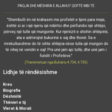
PAQJA DHE MËSHIRA E ALLAHUT QOFTË MBI TË
"Shembulli im në krahasim me profetët e tjerë para meje,
është si ai i një njeriu që ndërtoi dhe përfundoi një shtëpi,
përveç një tulle që mungonte. Kur njerëzit e shohin shtëpinë,
ata e admirojnë bukurinë e saj dhe thonë: Sa e
mrekullueshme do të ishte shtëpia nëse tulla që mungon do
të vihej në vendin e saj! Pra unë jam ajo tullë, dhe unë jam i
fundit i Profetëve."
(Transmetuar nga Buhariu 4.734, 4.735)
Lidhje të rëndësishme
Kreu
Biografia
Dëshmitë
Thëniet e tij
Vlerat & Morali