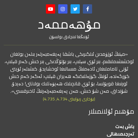
مۇھەممەد
ئۇنىڭغا تىنچلىق بولسۇن
«مېنىڭ ئۆزۈمدىن ئىلگىرىكى باشقا پەيغەمبەرلەر بىلەن بولغان
ئوخشىشىملىقىم، بىر ئۆي سېلىپ، بىر بۇلۇڭدىكى بىر خىش كەم قېلىپ،
ئۇنى تاماملىغان ئادەمنىڭ مىسالىغا ئوخشايدۇ. كىشىلەر ئۆينى
كۆرگەندە، ئۇنىڭ گۈزەللىكىگە ھەيران قېلىپ: ئەگەر كەم خىش
ئورنىغا قويۇلسا، بۇ ئۆي قانچىلىك ھەيۋەتلىك بولاتتى! دەيدۇ.
شۇنداق، مەن شۇ خىش، مەن پەيغەمبەرلەرنىڭ ئاخىرقىسى».
(بۇخارى رىۋايىتى 4.734, 4.735)
مۇھىم ئۇلانمىلار
باش بەت
تەرجىمىھالى