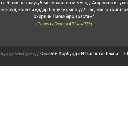
а зебоии он тааҷҷуб мекунанд ва мегӯянд: Агар хишти гум
 мешуд, хона чӣ қадар бошукӯҳ мешуд! Пас, ман он хишт ҳ
охирини Паёмбарон ҳастам."
(Ривояти Бухорӣ 4.734, 4.735)
уқуқҳо маҳфузанд
Сиёсати Корбурди Иттилооти Шахсӣ
|
Ш