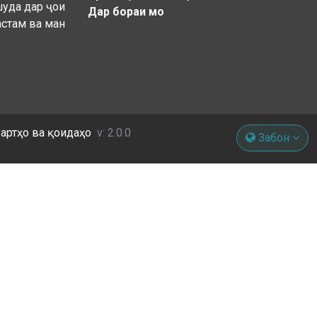
шуда дар ҷои
Дар бораи мо
астам ва ман
артҳо ва қоидаҳо
v: 2.0.0
Забон