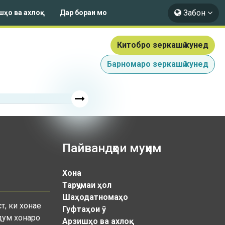
Забон
шҳо ва ахлоқ
Дар бораи мо
Китобро зеркашӣ кунед
Барномаро зеркашӣ кунед
Пайвандҳои муҳим
Хона
Тарҷумаи ҳол
Шаҳодатномаҳо
т, ки хонае
Гуфтаҳои ӯ
дум хонаро
Арзишҳо ва ахлоқ