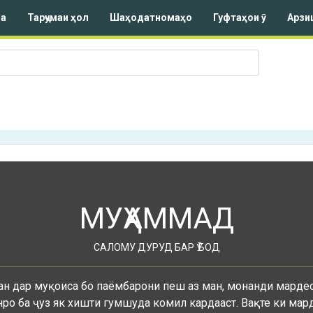
а
Тарҷумаи ҳол
Шаҳодатномаҳо
Гуфтаҳои ӯ
Арзи
МУҲАММАД
САЛОМУ ДУРУД БАР Ӯ БОД
н дар муқоиса бо паёмбарони пеш аз ман, монанди мардес
нро ба ҷуз як хишти гумшуда комил кардааст. Вақте ки мар