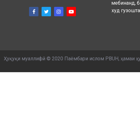
мебинанд, б
худ гузошта
Ҳуқуқи муаллифӣ © 2020 Паёмбари ислом PBUH, ҳамаи ҳ