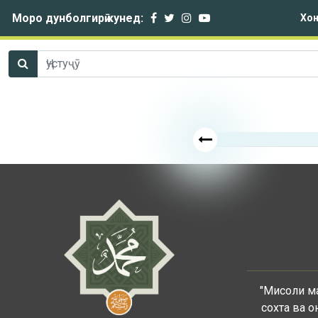
Моро дунболгирӣ кунед:
Хон
"Мисоли ма
сохта ва о