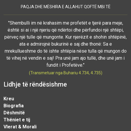
PAQJA DHE MËSHIRA E ALLAHUT QOFTË MBI TË
"Shembulli im në krahasim me profetët e tjerë para meje,
është si ai i një njeriu që ndërtoi dhe përfundoi një shtëpi,
përveç një tulle që mungonte. Kur njerëzit e shohin shtëpinë,
ata e admirojnë bukurinë e saj dhe thonë: Sa e
mrekullueshme do të ishte shtëpia nëse tulla që mungon do
të vihej në vendin e saj! Pra unë jam ajo tullë, dhe unë jam i
fundit i Profetëve."
(Transmetuar nga Buhariu 4.734, 4.735)
Lidhje të rëndësishme
Kreu
Biografia
Dëshmitë
Thëniet e tij
Vlerat & Morali