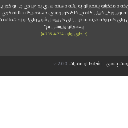
 څخه د مخکینیو پیغمبرانو په پرتله د هغه سړي په څیر دی چې یو کور یې
ه یوې ورکې خښتې. کله چې خلک کور وویني، د هغه ښکلا ستاینه کوي او
وای که ورکه خښته په خپل ځای کېښودل شوې وای! نو زه هماغه خښت
پیغمبرانو وروستی یم."
(د بخاري روایت 4.734، 4.735)
میت پالیسي
|
شرایط او مقررات
v: 2.0.0