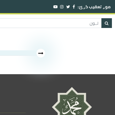
موږ تعقیب کړئ: