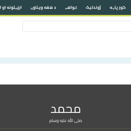
کور پاڼه
ژوندلیک
ګواهۍ
د هغه ویناوې
ارزښتونه او 
محمد
صلی الله علیه وسلم