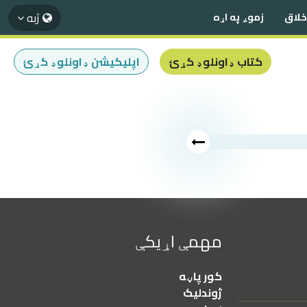
ژبه
اخلاق
زموږ په اړه
کتاب ډاونلوډ کړئ
اپلیکیشن ډاونلوډ کړئ
مهمې اړیکې
کور پاڼه
ژوندلیک