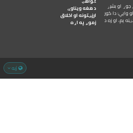
ګواهۍ
 جوړ او بشپړ
د هغه ویناوې
 وايي: دا کور
ارزښتونه او اخلاق
ه یم، او زه د
زموږ په اړه
ژبه