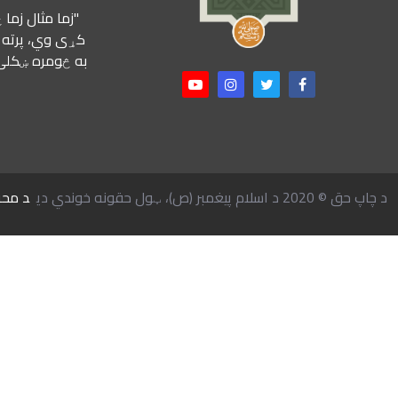
"زما مثال زما
کړی وي، پرته ل
به څومره ښکلی 
د چاپ حق © 2020 د اسلام پیغمبر (ص)، ټول حقونه خوندي دي
د محر