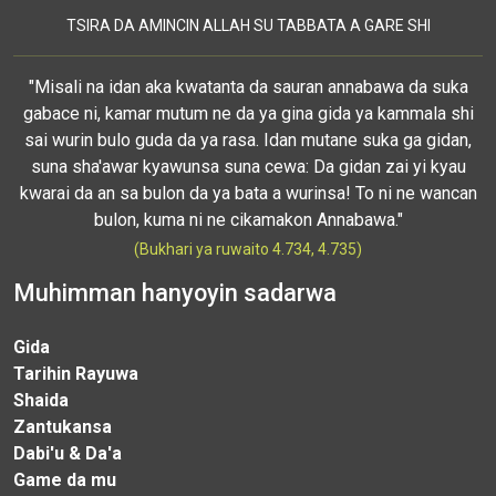
TSIRA DA AMINCIN ALLAH SU TABBATA A GARE SHI
"Misali na idan aka kwatanta da sauran annabawa da suka
gabace ni, kamar mutum ne da ya gina gida ya kammala shi
sai wurin bulo guda da ya rasa. Idan mutane suka ga gidan,
suna sha'awar kyawunsa suna cewa: Da gidan zai yi kyau
kwarai da an sa bulon da ya bata a wurinsa! To ni ne wancan
bulon, kuma ni ne cikamakon Annabawa."
(Bukhari ya ruwaito 4.734, 4.735)
Muhimman hanyoyin sadarwa
Gida
Tarihin Rayuwa
Shaida
Zantukansa
Dabi'u & Da'a
Game da mu