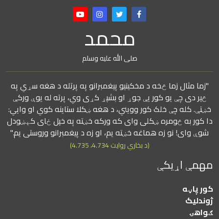
محمد
صلی الله علیه وسلم
"زما مثال زما څخه د مخکینیو پیغمبرانو په پرتله د هغه سړي په
څیر دی چې یو کور یې جوړ او بشپړ کړی وي، پرته له یوې ورکې
خښتې. کله چې خلک کور وویني، د هغه ښکلا ستاینه کوي او وايي:
دا کور به څومره ښکلی وای که ورکه خښته په خپل ځای کېښودل
شوې وای! نو زه هماغه خښته یم، او زه د پیغمبرانو وروستی یم."
(د بخاري روایت 4.734، 4.735)
مهمې اړیکې
کور پاڼه
ژوندلیک
ګواهۍ