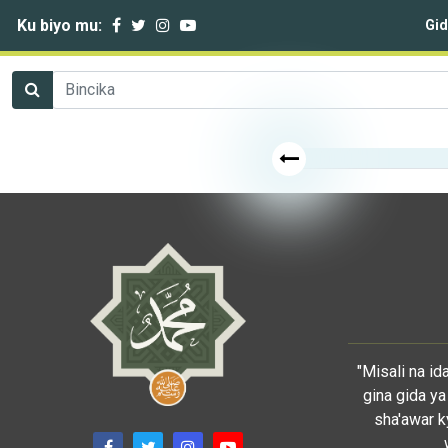
Ku biyo mu:
Gi
"Misali na i
gina gida ya
sha'awar k