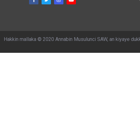
Hakkin mallaka © 2020 Annabin Musulunci SAW, an kiyaye duk