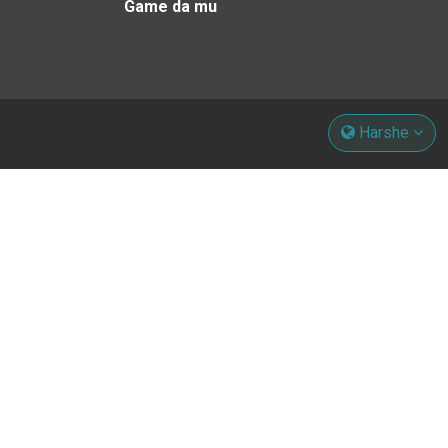
Game da mu
Harshe