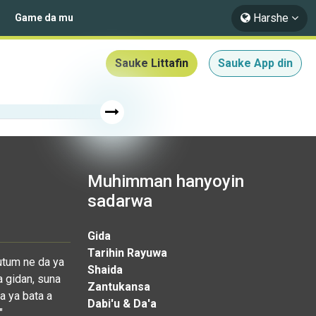
Harshe
Game da mu
Sauke Littafin
Sauke App din
Muhimman hanyoyin
sadarwa
Gida
Tarihin Rayuwa
utum ne da ya
Shaida
a gidan, suna
Zantukansa
a ya bata a
Dabi'u & Da'a
"