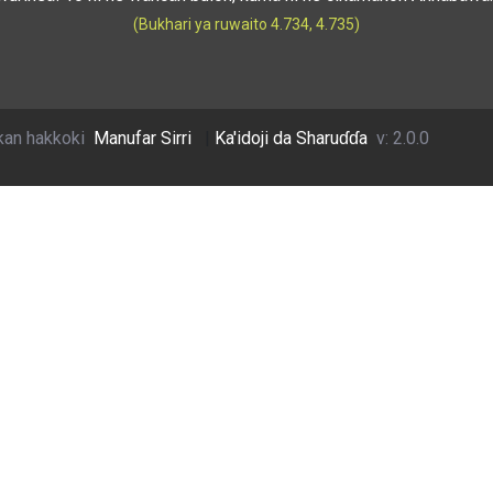
(Bukhari ya ruwaito 4.734, 4.735)
kan hakkoki
Manufar Sirri
|
Ka'idoji da Sharuɗɗa
v: 2.0.0