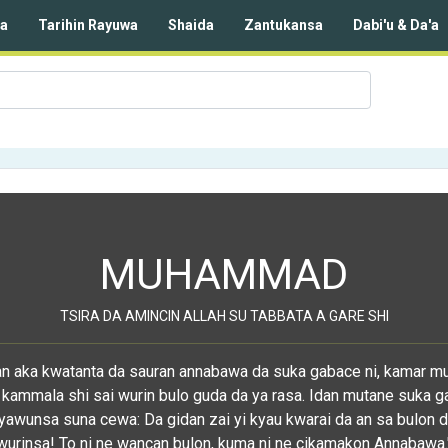
da
Tarihin Rayuwa
Shaida
Zantukansa
Dabi'u & Da'a
MUHAMMAD
TSIRA DA AMINCIN ALLAH SU TABBATA A GARE SHI
dan aka kwatanta da sauran annabawa da suka gabace ni, kamar m
 kammala shi sai wurin bulo guda da ya rasa. Idan mutane suka g
yawunsa suna cewa: Da gidan zai yi kyau kwarai da an sa bulon d
wurinsa! To ni ne wancan bulon, kuma ni ne cikamakon Annabawa.