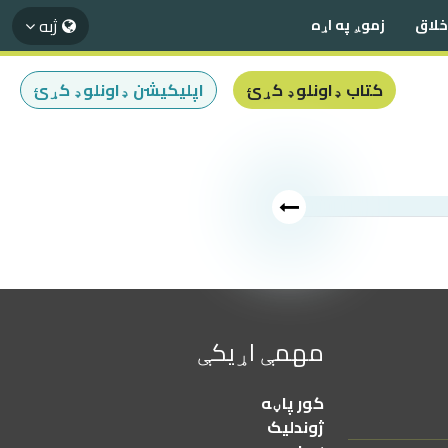
ژبه
اخلاق
زموږ په اړه
کتاب ډاونلوډ کړئ
اپلیکیشن ډاونلوډ کړئ
مهمې اړیکې
کور پاڼه
ژوندلیک