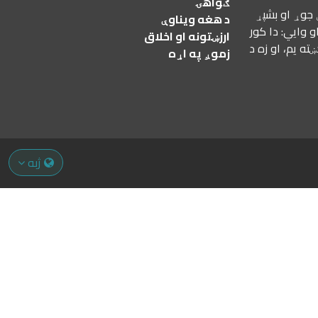
ګواهۍ
 جوړ او بشپړ
د هغه ویناوې
 وايي: دا کور
ارزښتونه او اخلاق
ه یم، او زه د
زموږ په اړه
ژبه