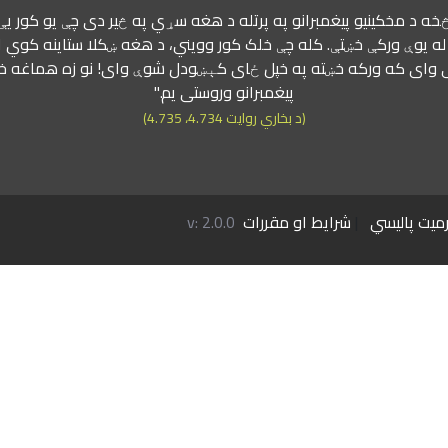
 څخه د مخکینیو پیغمبرانو په پرتله د هغه سړي په څیر دی چې یو کور یې
ه یوې ورکې خښتې. کله چې خلک کور وویني، د هغه ښکلا ستاینه کوي او
وای که ورکه خښته په خپل ځای کېښودل شوې وای! نو زه هماغه خښت
پیغمبرانو وروستی یم."
(د بخاري روایت 4.734، 4.735)
میت پالیسي
|
شرایط او مقررات
v: 2.0.0