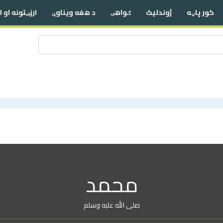
کور پاڼه
ژوندلیک
ګواهۍ
د هغه ویناوې
ارزښتونه او 
محمد
صلی الله علیه وسلم