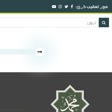
موږ تعقیب کړئ: