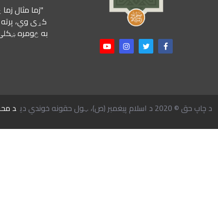
"زما مثال زما
کړی وي، پرته ل
به څومره ښکلی 
د چاپ حق © 2020 د اسلام پیغمبر (ص)، ټول حقونه خوندي دي
د محر