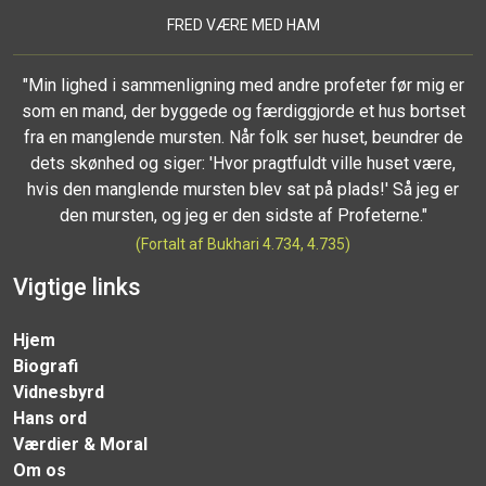
FRED VÆRE MED HAM
"Min lighed i sammenligning med andre profeter før mig er
som en mand, der byggede og færdiggjorde et hus bortset
fra en manglende mursten. Når folk ser huset, beundrer de
dets skønhed og siger: 'Hvor pragtfuldt ville huset være,
hvis den manglende mursten blev sat på plads!' Så jeg er
den mursten, og jeg er den sidste af Profeterne."
(Fortalt af Bukhari 4.734, 4.735)
Vigtige links
Hjem
Biografi
Vidnesbyrd
Hans ord
Værdier & Moral
Om os