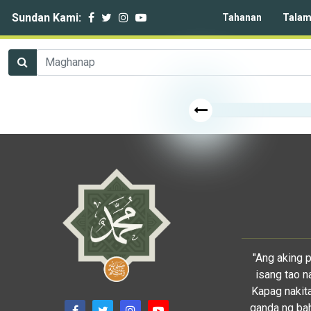
Sundan Kami:
Tahanan
Talam
"Ang aking 
isang tao n
Kapag nakita
ganda ng bah