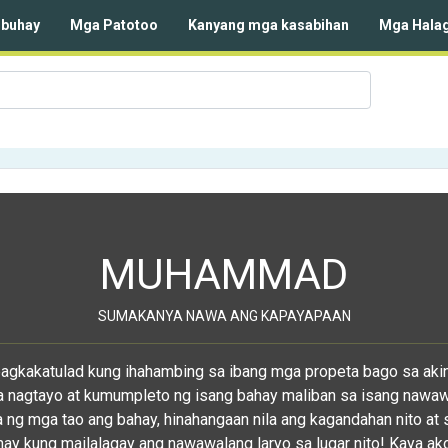
buhay
Mga Patotoo
Kanyang mga kasabihan
Mga Halag
MUHAMMAD
SUMAKANYA NAWA ANG KAPAYAPAAN
pagkakatulad kung ihahambing sa ibang mga propeta bago sa akin,
a nagtayo at kumumpleto ng isang bahay maliban sa isang nawaw
 ng mga tao ang bahay, hinahangaan nila ang kagandahan nito at 
ay kung mailalagay ang nawawalang laryo sa lugar nito! Kaya ak