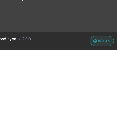
Kondisyon
v: 2.0.0
Wika