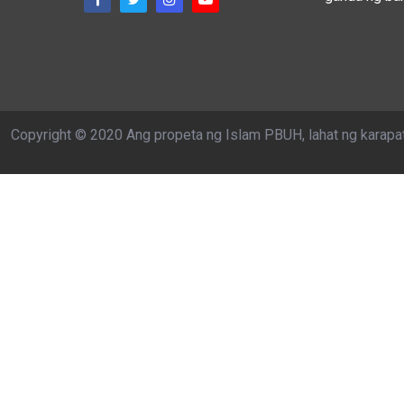
Copyright © 2020 Ang propeta ng Islam PBUH, lahat ng karapa