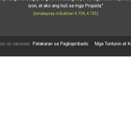
iyon, at ako ang huli sa mga Propeta."
(Isinalaysay ni Bukhari 4.734, 4.735)
tan ay nakalaan
Patakaran sa Pagkapribado
|
Mga Tuntunin at 