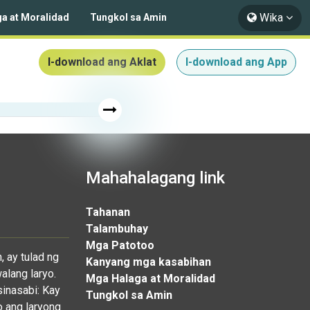
Wika
a at Moralidad
Tungkol sa Amin
I-download ang Aklat
I-download ang App
Mahahalagang link
Tahanan
Talambuhay
Mga Patotoo
 ay tulad ng
Kanyang mga kasabihan
alang laryo.
Mga Halaga at Moralidad
sinasabi: Kay
Tungkol sa Amin
o ang laryong