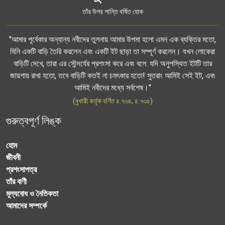
তাঁর উপর শান্তি বর্ষিত হোক
"আমার পূর্বেকার অন্যান্য নবীদের তুলনায় আমার উপমা হলো এমন এক ব্যক্তির মতো,
যিনি একটি বাড়ি তৈরি করলেন এবং একটি ইট ছাড়া তা সম্পূর্ণ করলেন। যখন লোকেরা
বাড়িটি দেখে, তারা এর সৌন্দর্যের প্রশংসা করে এবং বলে: যদি অনুপস্থিত ইটটি তার
জায়গায় রাখা হতো, তবে বাড়িটি কতই না চমৎকার হতো! সুতরাং আমিই সেই ইট, এবং
আমিই নবীদের মধ্যে সর্বশেষ।"
(বুখারী কর্তৃক বর্ণিত ৪.৭৩৪, ৪.৭৩৫)
গুরুত্বপূর্ণ লিঙ্ক
হোম
জীবনী
প্রশংসাপত্র
তাঁর বাণী
মূল্যবোধ ও নৈতিকতা
আমাদের সম্পর্কে