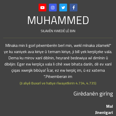
MUHAMMED
SILAVÊN XWEDÊ LÊ BIN
"Mînaka min li gorî pêxemberên berî min, wekî mînaka zilamekî
ye ku xaniyek ava kiriye û temam kiriye, ji bilî yek kerpîçeke vala.
Dema ku mirov xanî dibînin, heyranê bedewiya wî dimînin û
dibêjin: Eger ew kerpîça vala li cihê xwe bihata danîn, dê ev xanî
çiqas xweşik bibûya! Îcar, ez ew kerpîç im, û ez xatema
Pêxemberan im."
(Ji aliyê Buxarî ve hatiye rîwayetkirin 4.734, 4.735)
Girêdanên girîng
Mal
Jînenîgarî