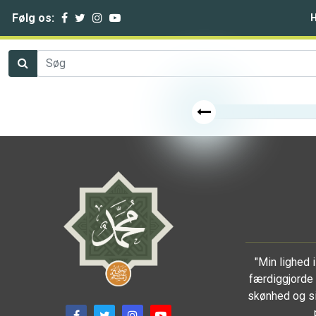
Følg os:
"Min lighed
færdiggjorde 
skønhed og si