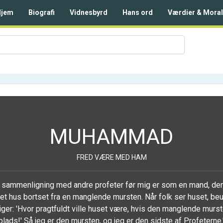
Hjem
Biografi
Vidnesbyrd
Hans ord
Værdier & Moral
MUHAMMAD
FRED VÆRE MED HAM
 i sammenligning med andre profeter før mig er som en mand, de
et hus bortset fra en manglende mursten. Når folk ser huset, be
ger: 'Hvor pragtfuldt ville huset være, hvis den manglende murst
plads!' Så jeg er den mursten, og jeg er den sidste af Profeterne.