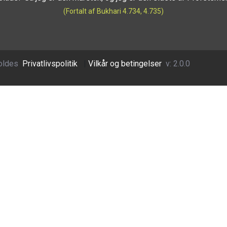
(Fortalt af Bukhari 4.734, 4.735)
oldes
Privatlivspolitik
|
Vilkår og betingelser
v: 2.0.0