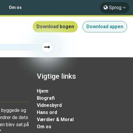
Sprog
Om os
Download bogen
Download appen
Vigtige links
Hjem
Biografi
Vidnesbyrd
r byggede og
Hans ord
undrer de dets
Værdier & Moral
en blev sat på
Om os
"