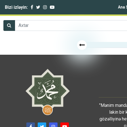
Bizi izləyin:
Ana 
"Mənim məndən
lakin bir
gözəlliyinə he
o