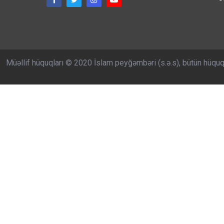
Müəllif hüquqları © 2020 İslam peyğəmbəri (s.ə.s), bütün hüquq