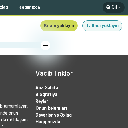
Dil
Əxlaq
Haqqımızda
Kitabı yükləyin
Tətbiqi yükləyin
Vacib linklər
Ana Səhifə
Bioqrafiya
Rəylər
ib tamamlayan,
Onun kəlamları
rəndə onun
Dəyərlər və Əxlaq
ecə də möhtəşəm
Haqqımızda
."