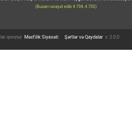
(Buxari rəvayət edib 4.734, 4.735)
lar qorunur
Məxfilik Siyasəti
|
Şərtlər və Qaydalar
v: 2.0.0