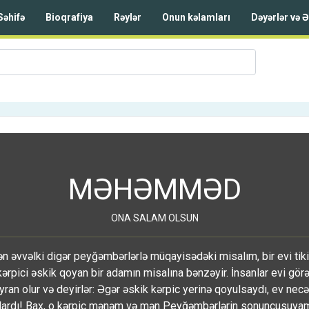
Səhifə
Bioqrafiya
Rəylər
Onun kəlamları
Dəyərlər və 
MƏHƏMMƏD
ONA SALAM OLSUN
 əvvəlki digər peyğəmbərlərlə müqayisədəki misalım, bir evi tik
 kərpici əskik qoyan bir adamın misalına bənzəyir. İnsanlar evi gö
yran olur və deyirlər: Əgər əskik kərpic yerinə qoyulsaydı, ev n
lardı! Bax, o kərpic mənəm və mən Peyğəmbərlərin sonuncusuyam