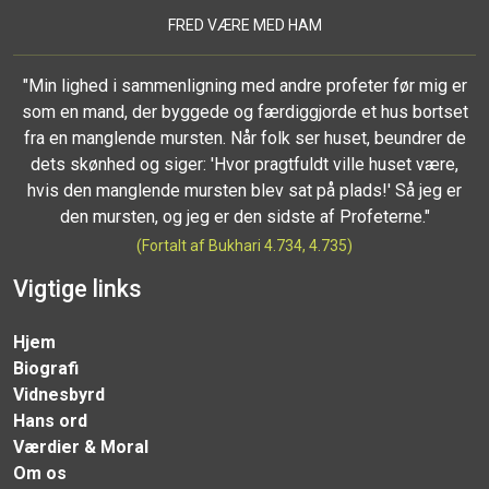
FRED VÆRE MED HAM
"Min lighed i sammenligning med andre profeter før mig er
som en mand, der byggede og færdiggjorde et hus bortset
fra en manglende mursten. Når folk ser huset, beundrer de
dets skønhed og siger: 'Hvor pragtfuldt ville huset være,
hvis den manglende mursten blev sat på plads!' Så jeg er
den mursten, og jeg er den sidste af Profeterne."
(Fortalt af Bukhari 4.734, 4.735)
Vigtige links
Hjem
Biografi
Vidnesbyrd
Hans ord
Værdier & Moral
Om os