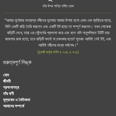
তাঁর উপর শান্তি বর্ষিত হোক
"আমার পূর্বেকার অন্যান্য নবীদের তুলনায় আমার উপমা হলো এমন এক ব্যক্তির মতো,
যিনি একটি বাড়ি তৈরি করলেন এবং একটি ইট ছাড়া তা সম্পূর্ণ করলেন। যখন লোকেরা
বাড়িটি দেখে, তারা এর সৌন্দর্যের প্রশংসা করে এবং বলে: যদি অনুপস্থিত ইটটি তার
জায়গায় রাখা হতো, তবে বাড়িটি কতই না চমৎকার হতো! সুতরাং আমিই সেই ইট, এবং
আমিই নবীদের মধ্যে সর্বশেষ।"
(বুখারী কর্তৃক বর্ণিত ৪.৭৩৪, ৪.৭৩৫)
গুরুত্বপূর্ণ লিঙ্ক
হোম
জীবনী
প্রশংসাপত্র
তাঁর বাণী
মূল্যবোধ ও নৈতিকতা
আমাদের সম্পর্কে