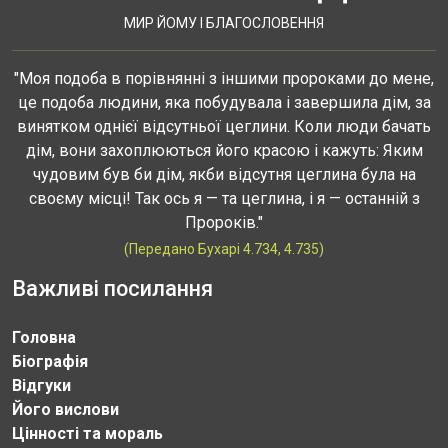
МИР ЙОМУ І БЛАГОСЛОВЕННЯ
"Моя подоба в порівнянні з іншими пророками до мене,
це подоба людини, яка побудувала і завершила дім, за
винятком однієї відсутньої цеглини. Коли люди бачать
дім, вони захоплюються його красою і кажуть: Яким
чудовим був би дім, якби відсутня цеглина була на
своєму місці! Так ось я — та цеглина, і я — останній з
Пророків."
(Передано Бухарі 4.734, 4.735)
Важливі посилання
Головна
Біографія
Відгуки
Його вислови
Цінності та мораль