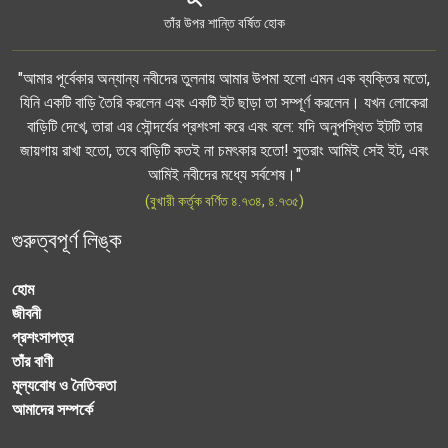
তাঁর উপর শান্তি বর্ষিত হোক
"আমার পূর্বেকার অন্যান্য নবীদের তুলনায় আমার উপমা হলো এমন এক ব্যক্তির মতো,
যিনি একটি বাড়ি তৈরি করলেন এবং একটি ইট ছাড়া তা সম্পূর্ণ করলেন। যখন লোকেরা
বাড়িটি দেখে, তারা এর সৌন্দর্যের প্রশংসা করে এবং বলে: যদি অনুপস্থিত ইটটি তার
জায়গায় রাখা হতো, তবে বাড়িটি কতই না চমৎকার হতো! সুতরাং আমিই সেই ইট, এবং
আমিই নবীদের মধ্যে সর্বশেষ।"
(বুখারী কর্তৃক বর্ণিত ৪.৭৩৪, ৪.৭৩৫)
গুরুত্বপূর্ণ লিঙ্ক
হোম
জীবনী
প্রশংসাপত্র
তাঁর বাণী
মূল্যবোধ ও নৈতিকতা
আমাদের সম্পর্কে