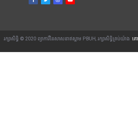
រក្សាសិទ្ធិ © 2020 ព្យាការីនៃសាសនាឥស្លាម PBUH, រក្សាសិទ្ធិគ្រប់យ៉ាង
គោ