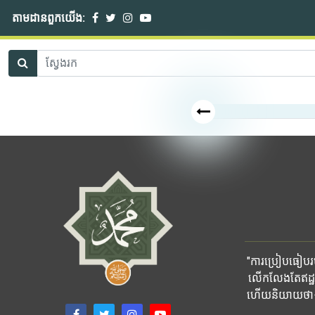
តាមដានពួកយើង:
"ការប្រៀបធៀបរបស
លើកលែងតែឥដ្ឋ
ហើយនិយាយថា៖ ផ្ទ