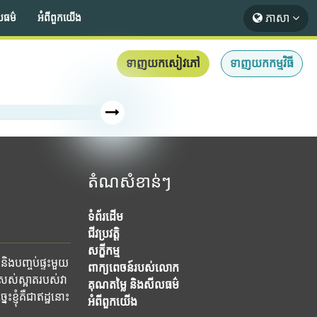
ភាសា
លធម៌
អំពី​ពួក​យើង
ទាញយកសៀវភៅ
ទាញយកកម្មវិធី
តំណសំខាន់ៗ
ទំព័រដើម
ជីវប្រវត្តិ
សក្ខីកម្ម
និងបញ្ចប់ផ្ទះមួយ
ពាក្យពេចន៍របស់លោក
ស់ស្អាតរបស់វា
គុណតម្លៃ និងសីលធម៌
ខ្ញុំគឺជាឥដ្ឋនោះ
អំពី​ពួក​យើង