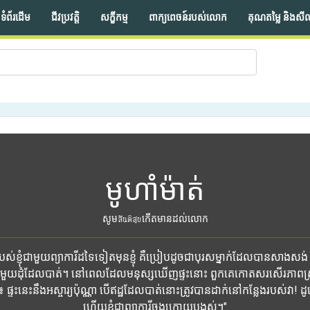
ទំព័រដើម
ជីវប្រវត្តិ
សក្ខីកម្ម
ពាក្យពេចន៍របស់លោក
គុណតម្លៃ និងសី
មូហាំម៉ាត់
សូមสันติสุขកើតមានដល់លោក
់ខ្ញុំជាមួយព្យាការីដទៃទៀតមុនខ្ញុំ គឺប្រៀបដូចជាបុរសម្នាក់ដែលបានសាងសង់ 
មួយដុំដែលបាត់។ នៅពេលដែលមនុស្សឃើញផ្ទះនោះ ពួកគេកោតសរសើរភាពស្រ
ះនេះនឹងអស្ចារ្យប៉ុណ្ណា បើឥដ្ឋដែលបាត់នោះត្រូវបានដាក់នៅកន្លែងរបស់វា! ដូច្នេះ
ហើយខ្ញុំជាព្យាការីចុងក្រោយបង្អស់។"