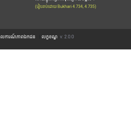
(រៀបរាប់ដោយ Bukhari 4.734, 4.735)
លការណ៍​ភាព​ឯកជន
|
លក្ខខណ្ឌ
v: 2.0.0