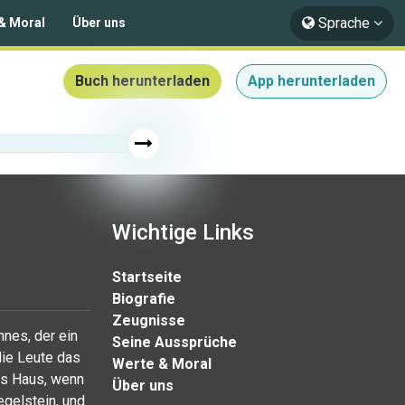
Sprache
& Moral
Über uns
Buch herunterladen
App herunterladen
Wichtige Links
Startseite
Biografie
Zeugnisse
nnes, der ein
Seine Aussprüche
die Leute das
Werte & Moral
as Haus, wenn
Über uns
egelstein, und