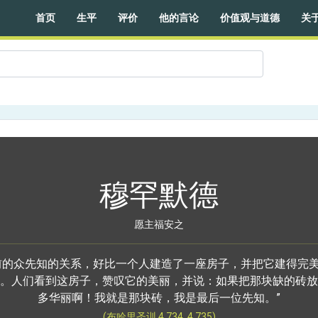
首页
生平
评价
他的言论
价值观与道德
关
穆罕默德
愿主福安之
前的众先知的关系，好比一个人建造了一座房子，并把它建得完
。人们看到这房子，赞叹它的美丽，并说：如果把那块缺的砖放
多华丽啊！我就是那块砖，我是最后一位先知。”
(布哈里圣训 4.734, 4.735)