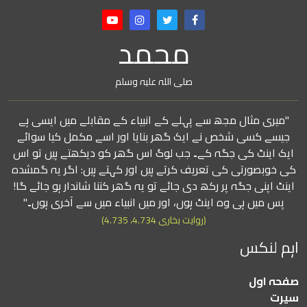
محمد
صلی اللہ علیہ وسلم
"میری مثال مجھ سے پہلے کے انبیاء کے مقابلے میں ایسی ہے
جیسے کسی شخص نے ایک گھر بنایا اور اسے مکمل کیا سوائے
ایک اینٹ کی جگہ کے۔ جب لوگ اس گھر کو دیکھتے ہیں تو اس
کی خوبصورتی کی تعریف کرتے ہیں اور کہتے ہیں: اگر یہ گمشدہ
اینٹ اپنی جگہ پر رکھ دی جائے تو یہ گھر کتنا شاندار ہو جائے گا!
پس میں ہی وہ اینٹ ہوں، اور میں انبیاء میں سے آخری ہوں۔"
(روایت بخاری 4.734، 4.735)
اہم لنکس
صفحہ اول
سیرت