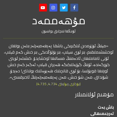
مۇھەممەد
ئۇنىڭغا تىنچلىق بولسۇن
«مېنىڭ ئۆزۈمدىن ئىلگىرىكى باشقا پەيغەمبەرلەر بىلەن بولغان
ئوخشىشىملىقىم، بىر ئۆي سېلىپ، بىر بۇلۇڭدىكى بىر خىش كەم قېلىپ،
ئۇنى تاماملىغان ئادەمنىڭ مىسالىغا ئوخشايدۇ. كىشىلەر ئۆينى
كۆرگەندە، ئۇنىڭ گۈزەللىكىگە ھەيران قېلىپ: ئەگەر كەم خىش
ئورنىغا قويۇلسا، بۇ ئۆي قانچىلىك ھەيۋەتلىك بولاتتى! دەيدۇ.
شۇنداق، مەن شۇ خىش، مەن پەيغەمبەرلەرنىڭ ئاخىرقىسى».
(بۇخارى رىۋايىتى 4.734, 4.735)
مۇھىم ئۇلانمىلار
باش بەت
تەرجىمىھالى