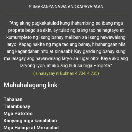
SUMAKANYA NAWA ANG KAPAYAPAAN
"Ang aking pagkakatulad kung ihahambing sa ibang mga
propeta bago sa akin, ay tulad ng isang tao na nagtayo at
kumumpleto ng isang bahay maliban sa isang nawawalang
laryo. Kapag nakita ng mga tao ang bahay, hinahangaan nila
ang kagandahan nito at sinasabi: Kay ganda ng bahay kung
mailalagay ang nawawalang laryo sa lugar nito! Kaya ako ang
laryong iyon, at ako ang huli sa mga Propeta."
(Isinalaysay ni Bukhari 4.734, 4.735)
Mahahalagang link
Tahanan
Talambuhay
Mga Patotoo
Kanyang mga kasabihan
Mga Halaga at Moralidad