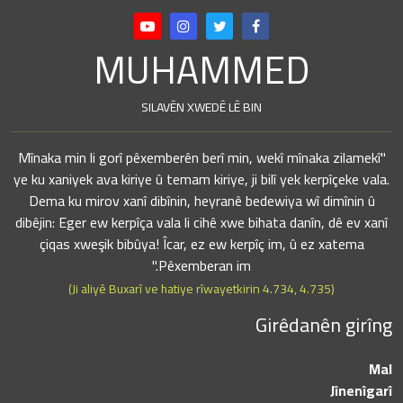
MUHAMMED
SILAVÊN XWEDÊ LÊ BIN
"Mînaka min li gorî pêxemberên berî min, wekî mînaka zilamekî
ye ku xaniyek ava kiriye û temam kiriye, ji bilî yek kerpîçeke vala.
Dema ku mirov xanî dibînin, heyranê bedewiya wî dimînin û
dibêjin: Eger ew kerpîça vala li cihê xwe bihata danîn, dê ev xanî
çiqas xweşik bibûya! Îcar, ez ew kerpîç im, û ez xatema
Pêxemberan im."
(Ji aliyê Buxarî ve hatiye rîwayetkirin 4.734, 4.735)
Girêdanên girîng
Mal
Jînenîgarî