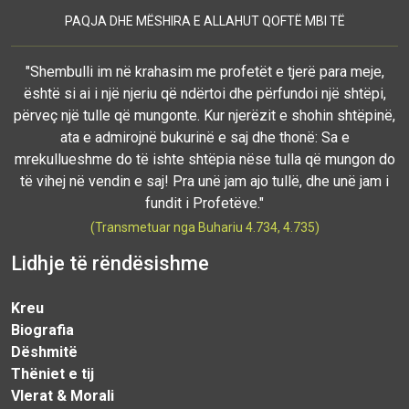
PAQJA DHE MËSHIRA E ALLAHUT QOFTË MBI TË
"Shembulli im në krahasim me profetët e tjerë para meje,
është si ai i një njeriu që ndërtoi dhe përfundoi një shtëpi,
përveç një tulle që mungonte. Kur njerëzit e shohin shtëpinë,
ata e admirojnë bukurinë e saj dhe thonë: Sa e
mrekullueshme do të ishte shtëpia nëse tulla që mungon do
të vihej në vendin e saj! Pra unë jam ajo tullë, dhe unë jam i
fundit i Profetëve."
(Transmetuar nga Buhariu 4.734, 4.735)
Lidhje të rëndësishme
Kreu
Biografia
Dëshmitë
Thëniet e tij
Vlerat & Morali