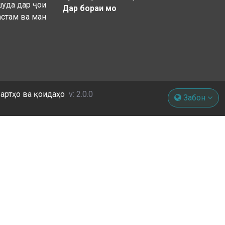
шуда дар ҷои
Дар бораи мо
астам ва ман
артҳо ва қоидаҳо
v: 2.0.0
Забон