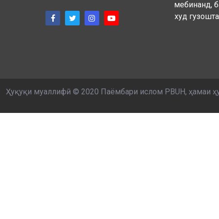
мебинанд, б
худ гузошта
Ҳуқуқи муаллифӣ © 2020 Паёмбари ислом PBUH, ҳамаи ҳ