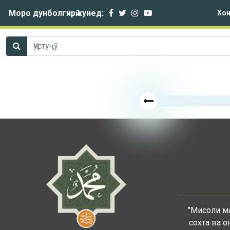
Моро дунболгирӣ кунед:
Хон
"Мисоли ма
сохта ва о