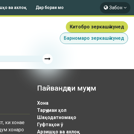
Забон
шҳо ва ахлоқ
Дар бораи мо
Китобро зеркашӣ кунед
Барномаро зеркашӣ кунед
Пайвандҳои муҳим
Хона
Тарҷумаи ҳол
Шаҳодатномаҳо
т, ки хонае
Гуфтаҳои ӯ
дум хонаро
Арзишҳо ва ахлоқ