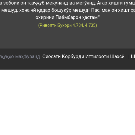
а зебоии он тааҷҷуб мекунанд ва мегӯянд: Агар хишти гум
 мешуд, хона чӣ қадар бошукӯҳ мешуд! Пас, ман он хишт ҳ
охирини Паёмбарон ҳастам."
(Ривояти Бухорӣ 4.734, 4.735)
уқуқҳо маҳфузанд
Сиёсати Корбурди Иттилооти Шахсӣ
|
Ш