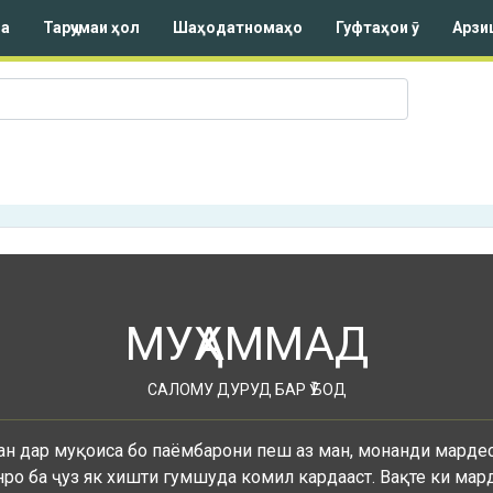
а
Тарҷумаи ҳол
Шаҳодатномаҳо
Гуфтаҳои ӯ
Арзи
МУҲАММАД
САЛОМУ ДУРУД БАР Ӯ БОД
н дар муқоиса бо паёмбарони пеш аз ман, монанди мардес
нро ба ҷуз як хишти гумшуда комил кардааст. Вақте ки мар