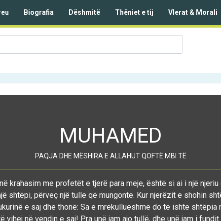
reu
Biografia
Dëshmitë
Thëniet e tij
Vlerat & Morali
MUHAMED
PAQJA DHE MËSHIRA E ALLAHUT QOFTË MBI TË
në krahasim me profetët e tjerë para meje, është si ai i një njeriu
jë shtëpi, përveç një tulle që mungonte. Kur njerëzit e shohin sht
kurinë e saj dhe thonë: Sa e mrekullueshme do të ishte shtëpia 
 vihej në vendin e saj! Pra unë jam ajo tullë, dhe unë jam i fundit 