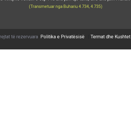
(Transmetuar nga Buhariu 4.734, 4.735)
rejtat të rezervuara
Politika e Privatësisë
|
Termat dhe Kushtet