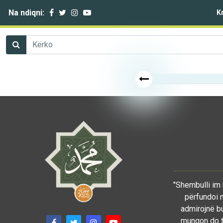
Na ndiqni:
K
"Shembulli im 
përfundoi n
admirojnë bu
mungon do të