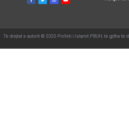
Të drejtat e autorit © 2020 Profeti i Islamit PBUH, të gjitha të d