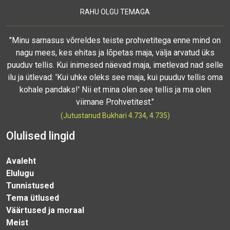
RAHU OLGU TEMAGA
"Minu sarnasus võrreldes teiste prohvetitega enne mind on
nagu mees, kes ehitas ja lõpetas maja, välja arvatud üks
puuduv tellis. Kui inimesed näevad maja, imetlevad nad selle
ilu ja ütlevad: 'Kui uhke oleks see maja, kui puuduv tellis oma
kohale pandaks!' Nii et mina olen see tellis ja ma olen
viimane Prohvetitest."
(Jutustanud Bukhari 4.734, 4.735)
Olulised lingid
Avaleht
Elulugu
Tunnistused
Tema ütlused
Väärtused ja moraal
Meist