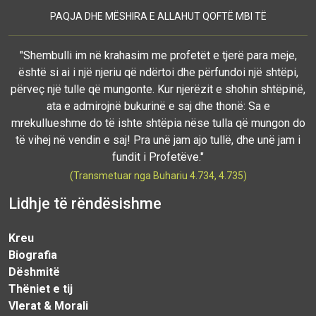
PAQJA DHE MËSHIRA E ALLAHUT QOFTË MBI TË
"Shembulli im në krahasim me profetët e tjerë para meje,
është si ai i një njeriu që ndërtoi dhe përfundoi një shtëpi,
përveç një tulle që mungonte. Kur njerëzit e shohin shtëpinë,
ata e admirojnë bukurinë e saj dhe thonë: Sa e
mrekullueshme do të ishte shtëpia nëse tulla që mungon do
të vihej në vendin e saj! Pra unë jam ajo tullë, dhe unë jam i
fundit i Profetëve."
(Transmetuar nga Buhariu 4.734, 4.735)
Lidhje të rëndësishme
Kreu
Biografia
Dëshmitë
Thëniet e tij
Vlerat & Morali