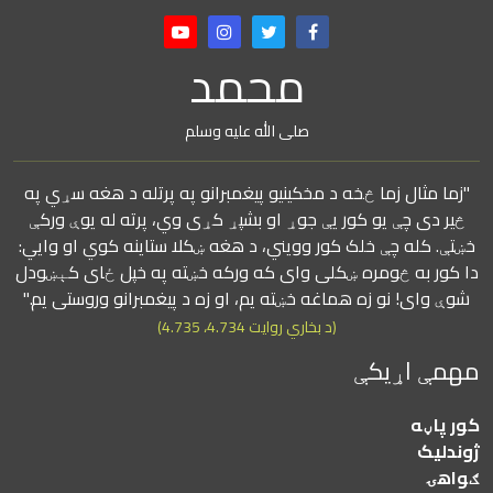
محمد
صلی الله علیه وسلم
"زما مثال زما څخه د مخکینیو پیغمبرانو په پرتله د هغه سړي په
څیر دی چې یو کور یې جوړ او بشپړ کړی وي، پرته له یوې ورکې
خښتې. کله چې خلک کور وویني، د هغه ښکلا ستاینه کوي او وايي:
دا کور به څومره ښکلی وای که ورکه خښته په خپل ځای کېښودل
شوې وای! نو زه هماغه خښته یم، او زه د پیغمبرانو وروستی یم."
(د بخاري روایت 4.734، 4.735)
مهمې اړیکې
کور پاڼه
ژوندلیک
ګواهۍ