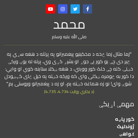
محمد
صلی الله علیه وسلم
"زما مثال زما څخه د مخکینیو پیغمبرانو په پرتله د هغه سړي په
څیر دی چې یو کور یې جوړ او بشپړ کړی وي، پرته له یوې ورکې
خښتې. کله چې خلک کور وویني، د هغه ښکلا ستاینه کوي او وايي:
دا کور به څومره ښکلی وای که ورکه خښته په خپل ځای کېښودل
شوې وای! نو زه هماغه خښته یم، او زه د پیغمبرانو وروستی یم."
(د بخاري روایت 4.734، 4.735)
مهمې اړیکې
کور پاڼه
ژوندلیک
ګواهۍ