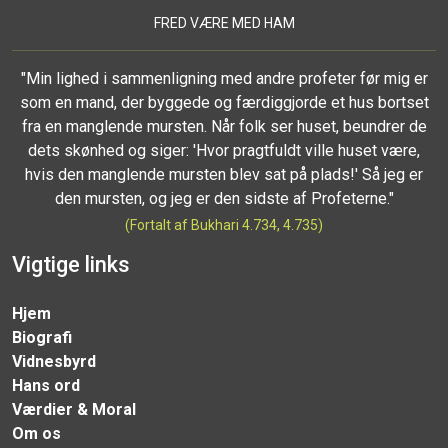
FRED VÆRE MED HAM
"Min lighed i sammenligning med andre profeter før mig er
som en mand, der byggede og færdiggjorde et hus bortset
fra en manglende mursten. Når folk ser huset, beundrer de
dets skønhed og siger: 'Hvor pragtfuldt ville huset være,
hvis den manglende mursten blev sat på plads!' Så jeg er
den mursten, og jeg er den sidste af Profeterne."
(Fortalt af Bukhari 4.734, 4.735)
Vigtige links
Hjem
Biografi
Vidnesbyrd
Hans ord
Værdier & Moral
Om os